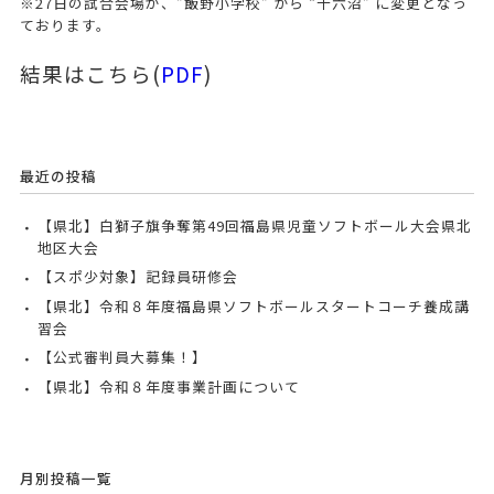
※
27日の試合会場が、”飯野小学校” から “十六沼” に変更となっ
ております。
結果はこちら(
PDF
)
最近の投稿
【県北】白獅子旗争奪第49回福島県児童ソフトボール大会県北
地区大会
【スポ少対象】記録員研修会
【県北】令和８年度福島県ソフトボールスタートコーチ養成講
習会
【公式審判員大募集！】
【県北】令和８年度事業計画について
月別投稿一覧